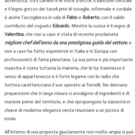
autenticità, tra il camino e le volte a botte, il bancone centrale
e il legno grezzo dei tavoli privi di tovaglie, informale e cordiale
è anche l’accoglienza in sala di
Fabio
e
Roberto
, con il valido
contributo del cognato
Edoardo
. Mentre la cucina è il regno di
Valentina
, che non a caso è stata di recente proclamata
migliore chef dell’anno da una prestigiosa guida del settore
, e
non a caso ha fatto esperienze in Italia e in Europa con
professionisti di fama planetaria. La sua prima e più importante
maestra è stata tuttavia la mamma, che le ha trasmesso il
senso di appartenenza e il forte legame con le radici che
tuttora caratterizzano il suo operato ai fornelli. Ne derivano
preparazioni che in larga misura si avvalgono di ingredienti e di
materie prime del territorio, e che ripropongono la classicità in
chiave di moderna eleganza senza rinunciare a un pizzico di
ironia.
All’interno di una proposta giustamente non molto ampia si può