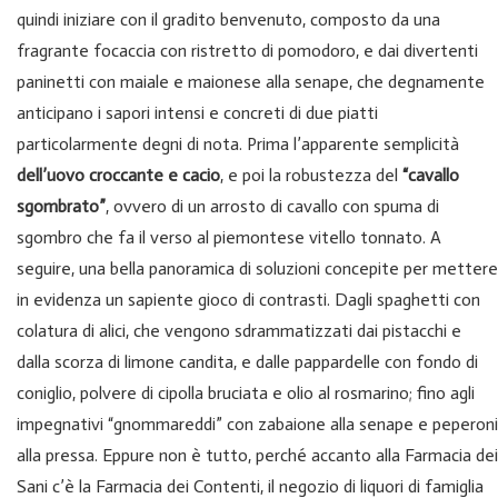
quindi iniziare con il gradito benvenuto, composto da una
fragrante focaccia con ristretto di pomodoro, e dai divertenti
paninetti con maiale e maionese alla senape, che degnamente
anticipano i sapori intensi e concreti di due piatti
particolarmente degni di nota. Prima l’apparente semplicità
dell’uovo croccante e cacio
, e poi la robustezza del
“cavallo
sgombrato”
, ovvero di un arrosto di cavallo con spuma di
sgombro che fa il verso al piemontese vitello tonnato. A
seguire, una bella panoramica di soluzioni concepite per mettere
in evidenza un sapiente gioco di contrasti. Dagli spaghetti con
colatura di alici, che vengono sdrammatizzati dai pistacchi e
dalla scorza di limone candita, e dalle pappardelle con fondo di
coniglio, polvere di cipolla bruciata e olio al rosmarino; fino agli
impegnativi “gnommareddi” con zabaione alla senape e peperoni
alla pressa. Eppure non è tutto, perché accanto alla Farmacia dei
Sani c’è la Farmacia dei Contenti, il negozio di liquori di famiglia