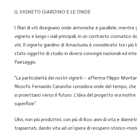
IL VIGNETO GIARDINO E LE ONDE
I filari di viti disegnano onde armoniche e parallele, mentre gl
vigneto e lungo i viali principali, in un contrasto cromatico d
viti. Il vigneto giardino di Amastuola è considerato tra i più
stato oggetto di studio in diversi convegni nazionali ed inte
Paesaggio.
“La particolarità dei nostri vigneti – afferma Filippo Montana
filosofo Fernando Caruncho considera onde del tempo, che 
si proiettano verso il futuro. L’idea del progetto era inoltre q
superficie”.
Ulivi, non più produttivi, con più di 800 anni di vita e diamet
trapiantati, dando vita ad un’opera di recupero storico-monu