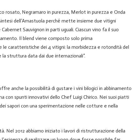
nico rosato, Negramaro in purezza, Merlot in purezza e Onda
sintesi dell’Amastuola perché mette insieme due vitigni
 Cabernet Sauvignon in parti uguali. Ciascun vino fa il suo
inamento. Il blend viene composto solo prima
e caratteristiche dei 4 vitigni: la morbidezza e rotondità del
e la struttura data dai due internazionali”.
re anche la possibilità di gustare i vini bilogici in abbinamento
 con spunti innovativi dello Chef Luigi Chirico. Nei suoi piatti
tà dei sapori con una sperimentazione nelle cotture e nella
. Nel 2012 abbiamo iniziato i lavori di ristrutturazione della
’esigenza di realizzare un luogo dove fosse possibile far