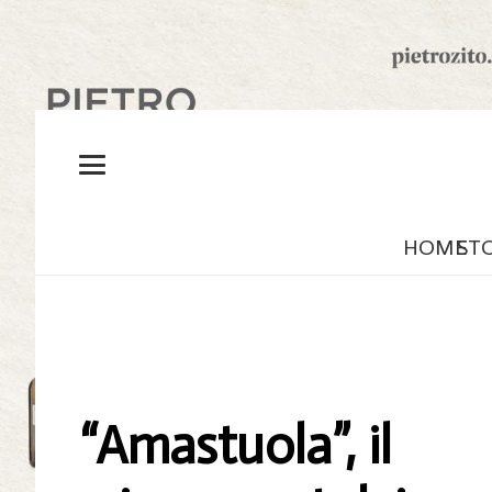
HOME
ST
“Amastuola”, il