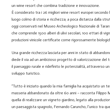
un wine resort che combina tradizione e innovazione.
È considerato tra i 26 migliori wine resort europei secondo 
luogo colmo di storia e ricchezza; a poca distanza dalla stru
oggi conservati nel Museo Archeologico Nazionale di Taranto
che comprende 1500 alberi di ulivi secolari, 100 ettari di v
produzioni vinicole certificate come rigorosamente biologic
Una grande ricchezza lasciata per anni in stato di abbandon
diede il via ad un ambizioso progetto di valorizzazione del 
il paesaggio rurale e ridefinito le potenzialità, attraverso u
sviluppo turistico.
“Tutto è iniziato quando la mia famiglia ha acquistato un t
masseria abbandonato da oltre 60 anni – racconta Filippo M
quella di realizzare un vigneto giardino, legato alla produzion
un paesaggista spagnolo, Fernando Caruncho, l’unico tra quel