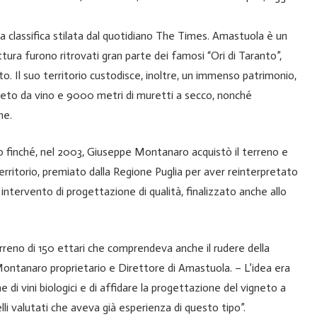
la classifica stilata dal quotidiano The Times. Amastuola è un
ttura furono ritrovati gran parte dei famosi “Ori di Taranto”,
. Il suo territorio custodisce, inoltre, un immenso patrimonio,
igneto da vino e 9000 metri di muretti a secco, nonché
he.
o finché, nel 2003, Giuseppe Montanaro acquistò il terreno e
territorio, premiato dalla Regione Puglia per aver reinterpretato
n intervento di progettazione di qualità, finalizzato anche allo
erreno di 150 ettari che comprendeva anche il rudere della
ontanaro proprietario e Direttore di Amastuola. – L’idea era
e di vini biologici e di affidare la progettazione del vigneto a
li valutati che aveva già esperienza di questo tipo”.