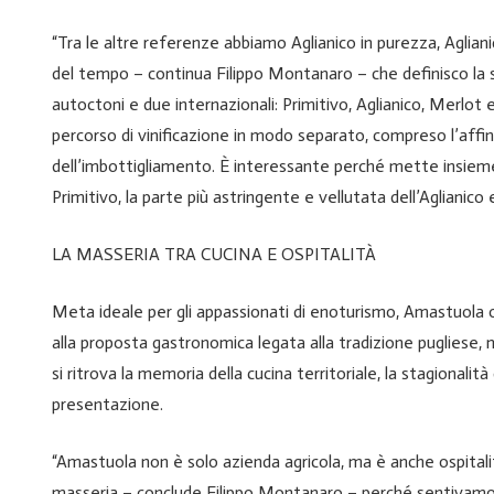
“Tra le altre referenze abbiamo Aglianico in purezza, Aglia
del tempo – continua Filippo Montanaro – che definisco la 
autoctoni e due internazionali: Primitivo, Aglianico, Merlot e
percorso di vinificazione in modo separato, compreso l’aff
dell’imbottigliamento. È interessante perché mette insieme l
Primitivo, la parte più astringente e vellutata dell’Aglianico 
LA MASSERIA TRA CUCINA E OSPITALITÀ
Meta ideale per gli appassionati di enoturismo, Amastuola off
alla proposta gastronomica legata alla tradizione pugliese, ma
si ritrova la memoria della cucina territoriale, la stagionali
presentazione.
“Amastuola non è solo azienda agricola, ma è anche ospitalità
masseria – conclude Filippo Montanaro – perché sentivamo l