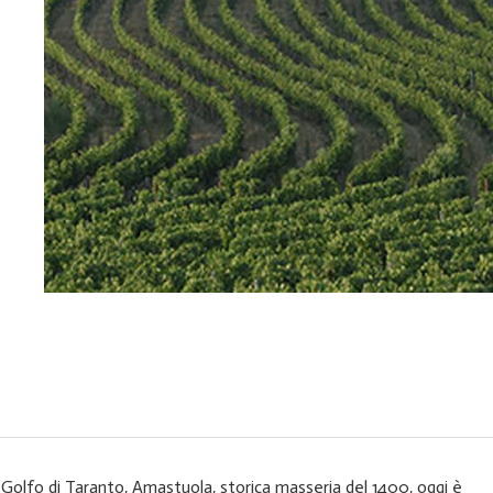
l Golfo di Taranto, Amastuola, storica masseria del 1400, oggi è