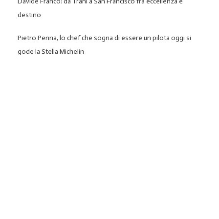
Davide Franco: da Trani a San Francisco fra eccellenza e
destino
Pietro Penna, lo chef che sogna di essere un pilota oggi si
gode la Stella Michelin