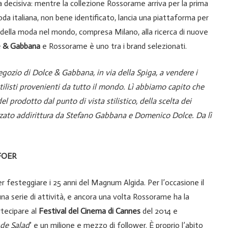
a decisiva: mentre la collezione Rossorame arriva per la prima
oda italiana, non bene identificato, lancia una piattaforma per
ali della moda nel mondo, compresa Milano, alla ricerca di nuove
e & Gabbana
e Rossorame è uno tra i brand selezionati.
negozio di Dolce & Gabbana, in via della Spiga, a vendere i
stilisti provenienti da tutto il mondo. Lì abbiamo capito che
l prodotto dal punto di vista stilistico, della scelta dei
ezzato addirittura da Stefano Gabbana e Domenico Dolce. Da lì
FOER
 festeggiare i 25 anni del Magnum Algida. Per l’occasione il
na serie di attività, e ancora una volta Rossorame ha la
rtecipare al
Festival del Cinema di Cannes
del 2014 e
nde Salad
’ e un milione e mezzo di follower. È proprio l’abito