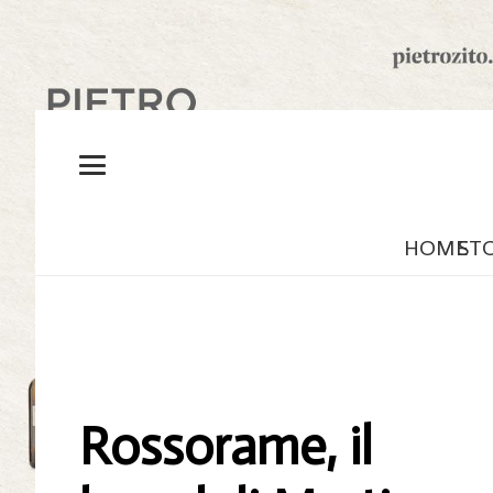
HOME
ST
Rossorame, il