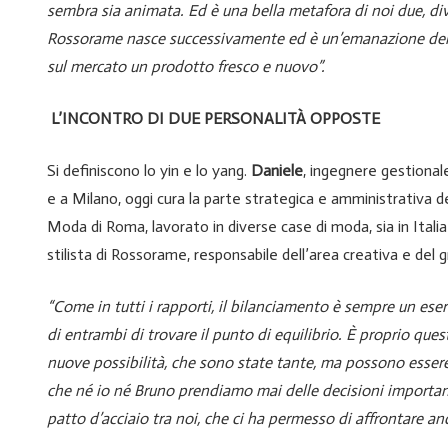
sembra sia animata. Ed è una bella metafora di noi due, di
Rossorame nasce successivamente ed è un’emanazione della v
sul mercato un prodotto fresco e nuovo”.
L’INCONTRO DI DUE PERSONALITÀ OPPOSTE
Si definiscono lo yin e lo yang.
Daniele
, ingegnere gestional
e a Milano, oggi cura la parte strategica e amministrativa d
Moda di Roma, lavorato in diverse case di moda, sia in Italia c
stilista di Rossorame, responsabile dell’area creativa e del 
“Come in tutti i rapporti, il bilanciamento è sempre un ese
di entrambi di trovare il punto di equilibrio. È proprio qu
nuove possibilità, che sono state tante, ma possono esser
che né io né Bruno prendiamo mai delle decisioni important
patto d’acciaio tra noi, che ci ha permesso di affrontare a