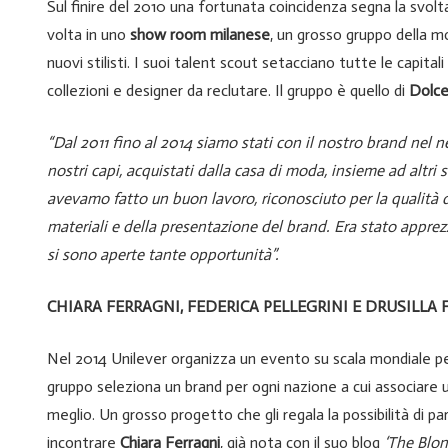
Sul finire del 2010 una fortunata coincidenza segna la svolt
volta in uno
show room milanese
, un grosso gruppo della m
nuovi stilisti. I suoi talent scout setacciano tutte le capit
collezioni e designer da reclutare. Il gruppo è quello di
Dolc
“Dal 2011 fino al 2014 siamo stati con il nostro brand nel 
nostri capi, acquistati dalla casa di moda, insieme ad altri 
avevamo fatto un buon lavoro, riconosciuto per la qualità de
materiali e della presentazione del brand. Era stato appr
si sono aperte tante opportunità”.
CHIARA FERRAGNI, FEDERICA PELLEGRINI E DRUSILLA 
Nel 2014 Unilever organizza un evento su scala mondiale per
gruppo seleziona un brand per ogni nazione a cui associare u
meglio. Un grosso progetto che gli regala la possibilità di pa
incontrare
Chiara Ferragni
, già nota con il suo blog
‘The Blo