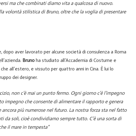
versi ma che combinati diamo vita a qualcosa di nuovo.
olontà stilistica di Bruno, oltre che la voglia di presentare
e, dopo aver lavorato per alcune società di consulenza a Roma
ell’azienda.
Bruno
ha studiato all’Accademia di Costume e
he all’estero, e vissuto per quattro anni in Cina. È lui lo
gruppo dei designer.
rcizio, non c’è mai un punto fermo. Ogni giorno c’è l’impegno
esto impegno che consente di alimentare il rapporto e genera
e ancora più numerose nel futuro.
La nostra forza sta nel fatto
i da soli, cioè condividiamo sempre tutto. C’è una sorta di
nche il mare in tempesta”