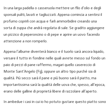
In una larga padella o casseruola mettere un filo d’olio e degli
sponsali puliti, lavati e tagliuzzati. Appena comincia a sentirsi il
profumo coprirli con acqua e farli ammorbidire creando una
sorta di zuppa che andrà regolata di sale. Se gradito aggiungere
un pizzico di peperoncino o di pepe e aprire un uovo facendo
attenzione a non romperlo.
Appena l’albume diventerà bianco e il tuorlo sarà ancora liquido,
versare il tutto in fondine nelle quali avrete messo sul fondo un
paio di pezzi di pane raffermo, magari quello casereccio di
Monte Sant’Angelo (Fg), oppure un altro tipo purché sia di
qualità. Più secco sarà il pane e più buono sarà il piatto, ma
importantissima sarà la qualità delle uova che, spesso, all’epoca,
erano delle galline di proprietà libere di razzolare all’aperto.
In ambedue i casi in cui io ho potuto gustare questo piatto sono