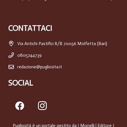
CONTATTACI
Via Antichi Pastifici 8/B 70056 Molfetta (Bari)
0805744739
redazione@pugliosita.it
SOCIAL
Pugliosità è un portale gestito da
I Monelli
| Editore I