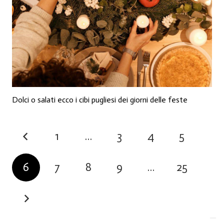
Dolci o salati ecco i cibi pugliesi dei giorni delle feste
1
…
3
4
5
6
7
8
9
…
25