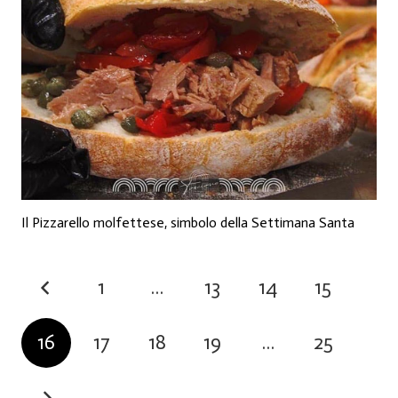
Il Pizzarello molfettese, simbolo della Settimana Santa
1
…
13
14
15
16
17
18
19
…
25