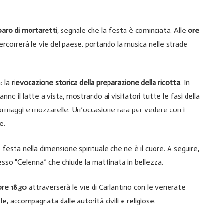
paro di mortaretti
, segnale che la festa è cominciata. Alle
ore
rcorrerà le vie del paese, portando la musica nelle strade
: la
rievocazione storica della preparazione della ricotta
. In
nno il latte a vista, mostrando ai visitatori tutte le fasi della
formaggi e mozzarelle. Un’occasione rara per vedere con i
e.
festa nella dimensione spirituale che ne è il cuore. A seguire,
sso “Celenna” che chiude la mattinata in bellezza.
ore 18.30
attraverserà le vie di Carlantino con le venerate
e, accompagnata dalle autorità civili e religiose.