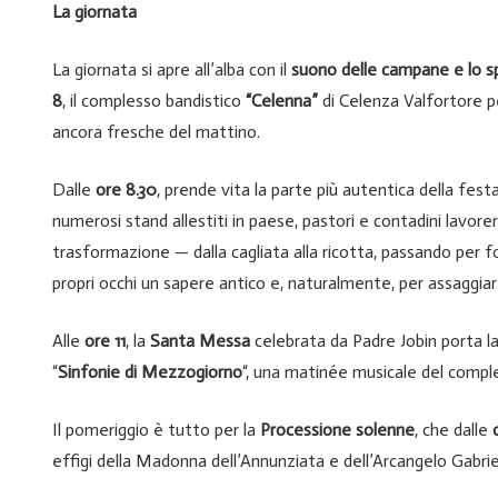
La giornata
La giornata si apre all’alba con il
suono delle campane e lo s
8
, il complesso bandistico
“Celenna”
di Celenza Valfortore pe
ancora fresche del mattino.
Dalle
ore 8.30
, prende vita la parte più autentica della festa
numerosi stand allestiti in paese, pastori e contadini lavorera
trasformazione — dalla cagliata alla ricotta, passando per 
propri occhi un sapere antico e, naturalmente, per assaggiar
Alle
ore 11
, la
Santa Messa
celebrata da Padre Jobin porta la 
“
Sinfonie di Mezzogiorno
“, una matinée musicale del comple
Il pomeriggio è tutto per la
Processione solenne
, che dalle
effigi della Madonna dell’Annunziata e dell’Arcangelo Gabriel