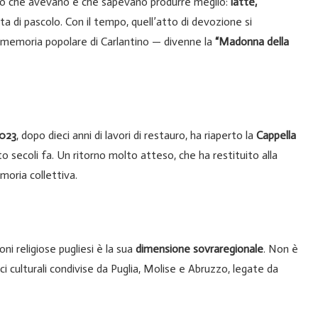
ello che avevano e che sapevano produrre meglio:
latte,
a di pascolo. Con il tempo, quell’atto di devozione si
a memoria popolare di Carlantino — divenne la
“Madonna della
023
, dopo dieci anni di lavori di restauro, ha riaperto la
Cappella
to secoli fa. Un ritorno molto atteso, che ha restituito alla
moria collettiva.
ni religiose pugliesi è la sua
dimensione sovraregionale
. Non è
ici culturali condivise da Puglia, Molise e Abruzzo, legate da