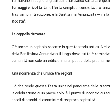
fermavano in segno di gratitudine, lasciando sull’altare qu
formaggi e ricotta
. Un’offerta semplice, concreta, profumat
trasformò in tradizione, e la Santissima Annunziata — nell
Ricotta”
.
La cappella ritrovata
C’è anche un capitolo recente in questa storia antica. Nel
2
della Santissima Annunziata
, il luogo dove tutto è comincia
comunità non solo un edificio, ma un pezzo della propria me
Una ricorrenza che unisce tre regioni
Ciò che rende questa festa unica nel panorama delle tradizio
la celebrazione di un paese solo: è il punto di incontro di rad
secoli di scambi, di cammini e di reciproca ospitalità.