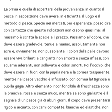
La prima è quella di accertarsi della provenienza, in quanto il
pesce in esposizione deve avere, in etichetta, il luogo e il
metodo di pesca. Specie nei mercati, per esperienza, posso dire
con certezza che queste indicazioni non ci sono quasi mai, al
massimo è scritta la specie e il prezzo. Passiamo all’odore, che
deve essere gradevole, tenue e marino, assolutamente non
acre e, ovviamente, non puzzolente. I colori della pelle devono
essere vivi, brillanti e cangianti, non smorti e senza riflessi, con
squame aderenti, non sollevate e colori smorti. Poi l’occhio, che
deve essere in fuori, con la pupilla nera e la cornea trasparente,
mentre nel pesce vecchio è infossato, con cornea lattiginosa e
pupilla grigia. Altro elemento inconfondibile di freschezza sono
le branchie, rosse e senza muco, mentre se sono giallastre è il
segnale di un pesce già di alcuni giorni. Il corpo deve presentarsi
rigido e arcuato, con carni compatte, bianche ed elastiche, non