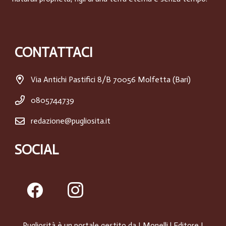
CONTATTACI
Via Antichi Pastifici 8/B 70056 Molfetta (Bari)
0805744739
redazione@pugliosita.it
SOCIAL
Pugliosità è un portale gestito da
I Monelli
| Editore I