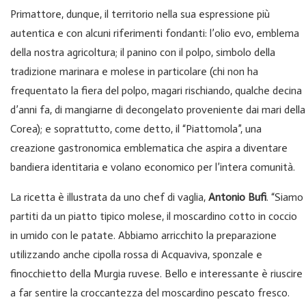
Primattore, dunque, il territorio nella sua espressione più
autentica e con alcuni riferimenti fondanti: l’olio evo, emblema
della nostra agricoltura; il panino con il polpo, simbolo della
tradizione marinara e molese in particolare (chi non ha
frequentato la fiera del polpo, magari rischiando, qualche decina
d’anni fa, di mangiarne di decongelato proveniente dai mari della
Corea); e soprattutto, come detto, il “Piattomola”, una
creazione gastronomica emblematica che aspira a diventare
bandiera identitaria e volano economico per l’intera comunità.
La ricetta è illustrata da uno chef di vaglia,
Antonio Bufi
. “Siamo
partiti da un piatto tipico molese, il moscardino cotto in coccio
in umido con le patate. Abbiamo arricchito la preparazione
utilizzando anche cipolla rossa di Acquaviva, sponzale e
finocchietto della Murgia ruvese. Bello e interessante è riuscire
a far sentire la croccantezza del moscardino pescato fresco.