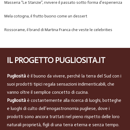
Masseria “Le Stanzie”, rivivere il passato sotto forma d’esperienza
Mela cotogna, il frutto buono come un dessert
Rossorame, il brand di Martina Franca che veste le celebrities
IL PROGETTO PUGLIOSITA.IT
Pugliosità
è il buono da vivere, perché la terra del Sud con i
suoi prodotti tipici regala sensazioni indimenticabili, che
vanno oltre il semplice concetto di cucina.
Pugliosità
è costantemente alla ricerca di luoghi, botteghe
e luoghi di culto dell’enogastronomia pugliese, dove i
prodotti sono ancora trattati nel pieno rispetto delle loro
naturali proprietà, figli di una terra eterna e senza tempo.