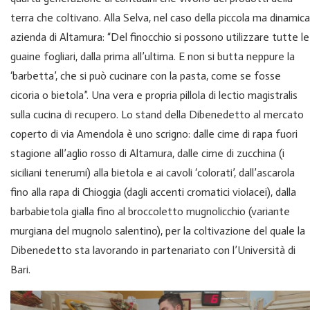
terra che coltivano. Alla Selva, nel caso della piccola ma dinamica
azienda di Altamura: “Del finocchio si possono utilizzare tutte le
guaine fogliari, dalla prima all’ultima. E non si butta neppure la
‘barbetta’, che si può cucinare con la pasta, come se fosse
cicoria o bietola”. Una vera e propria pillola di lectio magistralis
sulla cucina di recupero. Lo stand della Dibenedetto al mercato
coperto di via Amendola è uno scrigno: dalle cime di rapa fuori
stagione all’aglio rosso di Altamura, dalle cime di zucchina (i
siciliani tenerumi) alla bietola e ai cavoli ‘colorati’, dall’ascarola
fino alla rapa di Chioggia (dagli accenti cromatici violacei), dalla
barbabietola gialla fino al broccoletto mugnolicchio (variante
murgiana del mugnolo salentino), per la coltivazione del quale la
Dibenedetto sta lavorando in partenariato con l’Università di
Bari.