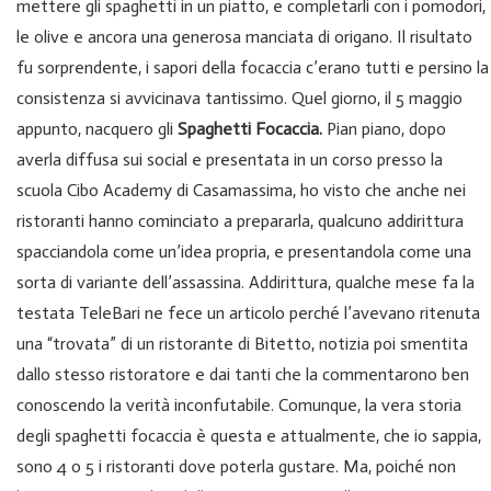
mettere gli spaghetti in un piatto, e completarli con i pomodori,
le olive e ancora una generosa manciata di origano. Il risultato
fu sorprendente, i sapori della focaccia c’erano tutti e persino la
consistenza si avvicinava tantissimo. Quel giorno, il 5 maggio
appunto, nacquero gli
Spaghetti Focaccia.
Pian piano, dopo
averla diffusa sui social e presentata in un corso presso la
scuola Cibo Academy di Casamassima, ho visto che anche nei
ristoranti hanno cominciato a prepararla, qualcuno addirittura
spacciandola come un’idea propria, e presentandola come una
sorta di variante dell’assassina. Addirittura, qualche mese fa la
testata TeleBari ne fece un articolo perché l’avevano ritenuta
una “trovata” di un ristorante di Bitetto, notizia poi smentita
dallo stesso ristoratore e dai tanti che la commentarono ben
conoscendo la verità inconfutabile. Comunque, la vera storia
degli spaghetti focaccia è questa e attualmente, che io sappia,
sono 4 o 5 i ristoranti dove poterla gustare. Ma, poiché non