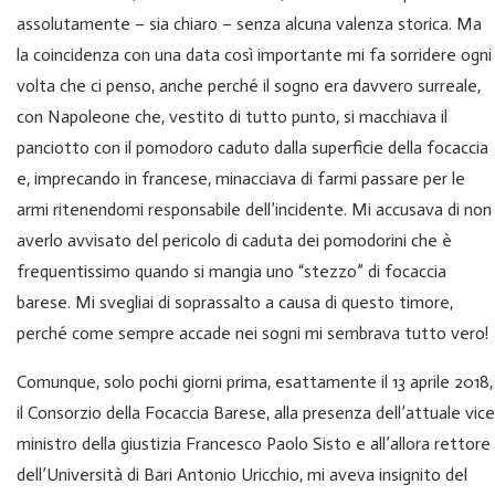
assolutamente – sia chiaro – senza alcuna valenza storica. Ma
la coincidenza con una data così importante mi fa sorridere ogni
volta che ci penso, anche perché il sogno era davvero surreale,
con Napoleone che, vestito di tutto punto, si macchiava il
panciotto con il pomodoro caduto dalla superficie della focaccia
e, imprecando in francese, minacciava di farmi passare per le
armi ritenendomi responsabile dell’incidente. Mi accusava di non
averlo avvisato del pericolo di caduta dei pomodorini che è
frequentissimo quando si mangia uno “stezzo” di focaccia
barese. Mi svegliai di soprassalto a causa di questo timore,
perché come sempre accade nei sogni mi sembrava tutto vero!
Comunque, solo pochi giorni prima, esattamente il 13 aprile 2018,
il Consorzio della Focaccia Barese, alla presenza dell’attuale vice
ministro della giustizia Francesco Paolo Sisto e all’allora rettore
dell’Università di Bari Antonio Uricchio, mi aveva insignito del