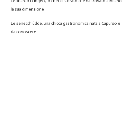
Leonardo D’Ingeo, lo chef di Corato che ha trovato a Milano
la sua dimensione
Le senecchiùdde, una chicca gastronomica nata a Capurso e
da conoscere