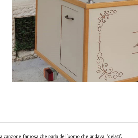
lla canzone famosa che parla dell’uomo che gridava: “gelati”.