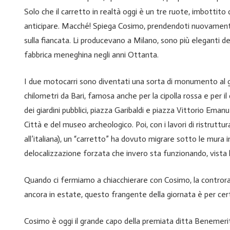
Solo che il carretto in realtà oggi è un tre ruote, imbottito
anticipare. Macché! Spiega Cosimo, prendendoti nuovamente i
sulla fiancata. Li producevano a Milano, sono più eleganti del
fabbrica meneghina negli anni Ottanta.
I due motocarri sono diventati una sorta di monumento al gu
chilometri da Bari, famosa anche per la cipolla rossa e per il
dei giardini pubblici, piazza Garibaldi e piazza Vittorio Eman
Città e del museo archeologico. Poi, con i lavori di ristruttur
all’italiana), un “carretto” ha dovuto migrare sotto le mura
delocalizzazione forzata che invero sta funzionando, vista l
Quando ci fermiamo a chiacchierare con Cosimo, la controra
ancora in estate, questo frangente della giornata è per cert
Cosimo è oggi il grande capo della premiata ditta Benemerito