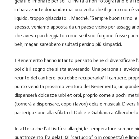
gelati e limonate per sei. Ci invita a non fotografarlo e a
imbarazzante domanda: mai una volta che il gelato non è v
liquido, troppo ghiacciato… Macché: “Sempre buonissimo: e i
spesso, veniamo apposta da un paese vicino per assaggiarlo”.
che aveva parcheggiato come se il suo furgone fosse padron
beh, magari sarebbero risultati persino più simpatici.
I Benemerito hanno intanto pensato bene di diversificare l’at
poi c’è il sogno che si sta avverando. Una persona si avvicina
recinto del cantiere, potrebbe recuperarlo? Il cantiere, propri
punto vendita prossimo venturo dei Benemerito, un grande c
dispenserà dolcezze urbi et orbi, proprio come a pochi me
(tornerà a dispensare, dopo i lavori) delizie musicali. Divers
partecipazione alla sfilata di Dolce e Gabbana a Alberobello 
In attesa che l’attività si allarghi, le temperature sempre 
quattrocento fra gelati (al “cartuccio” o in coppetta) e lim