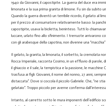
1940 da Giovanni, il capostipite. La guerra del duce era im
limonata e la sua prima granita di limone. Fu sin da subito u
Quando la guerra diventò un terribile ricordo, il gelato al l
per il prezzo al consumatore relativamente basso: la panchina,
capostipite, usava la biciletta, beninteso. Tutti lo chiamavan
luccare, urlato fino allo sfinimento. I trerruote arrivarono 
con gli arabesque della capotina, non divenne una “macchia” i
Il gelato, la granita, la limonata, il sorbetto, la cremolata no
Rocca Imperiale, racconta Cosimo, in un effluvio di parole, di r
il ghiaccio e il sale, la tempistica e la passione, le macchine
trasfusa ai figli: Giovanni, il nome del nonno, 27 anni, sempre 
distaccata”. Dove si coccola il piccolo Gabriele. Che, “ne sti
gelataio”. Troppo piccolo per averne conferma dall’interes
Intanto, al carretto sotto le mura imponenti dell’edificio sc