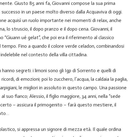
minente. Giusto 85 anni fa, Giovanni compose la sua prima
n successo in un paese molto diverso dalla Acquaviva di oggi.
imone acquisì un ruolo importante nei momenti di relax, anche
 lo struscio, il dopo pranzo e il dopo cena. Giovanni, il
o “Giuann ué gelat”, che poi era il riferimento al classico
col tempo. Fino a quando il colore verde celadon, combinandosi
ndelebile nel contesto della villa cittadina.
n hanno segreti: i limoni sono gli Igp di Sorrento e quelli di
icordi, di emozioni; poi lo zucchero, l’acqua, la caldaia la paglia,
 Carpigiani, le migliori in assoluto in questo campo. Una passione
al suo fianco; Alessio, il figlio maggiore, 34 anni, nella “sede
a certo – assicura il primogenito – farà questo mestiere, il
sato…
olastico, si appressa un signore di mezza età. Il quale ordina