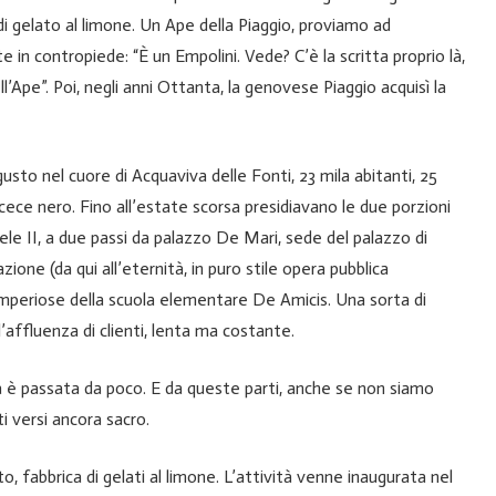
 di gelato al limone. Un Ape della Piaggio, proviamo ad
n contropiede: “È un Empolini. Vede? C’è la scritta proprio là,
l’Ape”. Poi, negli anni Ottanta, la genovese Piaggio acquisì la
sto nel cuore di Acquaviva delle Fonti, 23 mila abitanti, 25
 cece nero. Fino all’estate scorsa presidiavano le due porzioni
uele II, a due passi da palazzo De Mari, sede del palazzo di
azione (da qui all’eternità, in puro stile opera pubblica
 imperiose della scuola elementare De Amicis. Una sorta di
’affluenza di clienti, lenta ma costante.
 è passata da poco. E da queste parti, anche se non siamo
i versi ancora sacro.
, fabbrica di gelati al limone. L’attività venne inaugurata nel