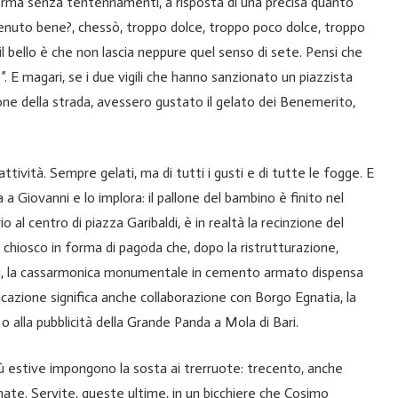
fferma senza tentennamenti, a risposta di una precisa quanto
enuto bene?, chessò, troppo dolce, troppo poco dolce, troppo
l bello è che non lascia neppure quel senso di sete. Pensi che
 E magari, se i due vigili che hanno sanzionato un piazzista
e della strada, avessero gustato il gelato dei Benemerito,
tività. Sempre gelati, ma di tutti i gusti e di tutte le fogge. E
 a Giovanni e lo implora: il pallone del bambino è finito nel
o al centro di piazza Garibaldi, è in realtà la recinzione del
hiosco in forma di pagoda che, dopo la ristrutturazione,
tri, la cassarmonica monumentale in cemento armato dispensa
ificazione significa anche collaborazione con Borgo Egnatia, la
o alla pubblicità della Grande Panda a Mola di Bari.
più estive impongono la sosta ai trerruote: trecento, anche
onate. Servite, queste ultime, in un bicchiere che Cosimo