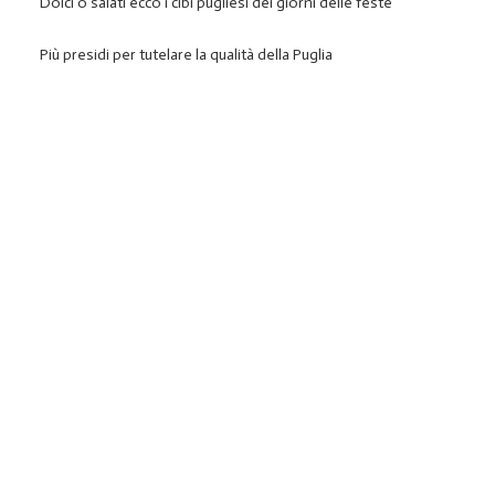
Dolci o salati ecco i cibi pugliesi dei giorni delle feste
Più presidi per tutelare la qualità della Puglia