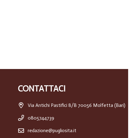
CONTATTACI
Via Antichi Pastifici 8/B 70056 Molfetta (Bari)
0805744739
redazione@pugliosita.it