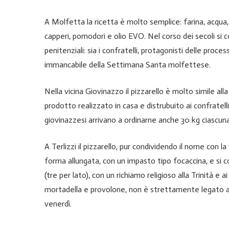
A Molfetta la ricetta è molto semplice: farina, acqua, 
capperi, pomodori e olio EVO. Nel corso dei secoli si co
penitenziali: sia i confratelli, protagonisti delle proce
immancabile della Settimana Santa molfettese.
Nella vicina Giovinazzo il pizzarello è molto simile all
prodotto realizzato in casa e distrubuito ai confratell
giovinazzesi arrivano a ordinarne anche 30 kg ciascuna,
A Terlizzi il pizzarello, pur condividendo il nome con l
forma allungata, con un impasto tipo focaccina, e si c
(tre per lato), con un richiamo religioso alla Trinità e a
mortadella e provolone, non è strettamente legato all
venerdì.