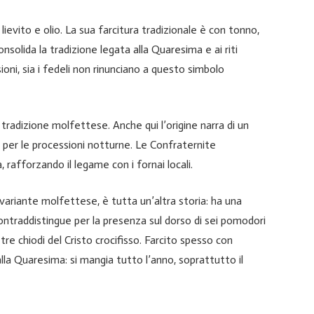
lievito e olio. La sua farcitura tradizionale è con tonno,
nsolida la tradizione legata alla Quaresima e ai riti
ssioni, sia i fedeli non rinunciano a questo simbolo
a tradizione molfettese. Anche qui l’origine narra di un
i per le processioni notturne. Le Confraternite
 rafforzando il legame con i fornai locali.
a variante molfettese, è tutta un’altra storia: ha una
ontraddistingue per la presenza sul dorso di sei pomodori
i tre chiodi del Cristo crocifisso. Farcito spesso con
a Quaresima: si mangia tutto l’anno, soprattutto il