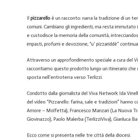
Il
pizzarello
è un racconto: narra la tradizione di un terr
comuni. Cambiano gli ingredienti, ma resta immutato il
e custodisce la memoria della comunità, intrecciandosi 
impasti, profumi e devozione, “u’ pizzariddè” continua 
Attraverso un approfondimento speciale a cura del Vi
raccontiamo questo prodotto lungo un itinerario che da
sposta nell’entroterra verso Terlizzi.
Condotto dalla giornalista del Viva Network Ida Vinella
del video “Pizzarello: farina, sale e tradizioni” hann
Amore – Molfetta), Francesco Manzari (La Nuova Tradi
Giovinazzo), Paolo Malerba (TerlizziViva), Gianluca Ba
Ecco come si presenta nelle tre città della diocesi.