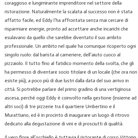
coraggioso e lungimirante imprenditore nel settore della
ristorazione. Naturalmente la scalata al successo non è stata
affatto facile, ed Eddy l’ha affrontata senza mai cercare di
risparmiare energie, pronto ad accettare anche incarichi che
esulavano da quello che sarebbe diventato il suo ambito
professionale. Un ambito nel quale ha comunque ricoperto ogni
singolo ruolo: dal barista al cameriere, dell’aiuto cuoco al
pizzaiolo. Il tutto fino al fatidico momento della svolta, che gli
ha permesso di diventare socio titolare di un locale (che ora non
esiste più), a poco più di due lustri dalla data del suo arrivo in
città. Si potrebbe parlare del primo gradino di una vertiginosa
ascesa, perché oggi Eddy è coinvolto nella gestione (insieme ad
altri soci) di tre pizzerie tra il quartiere Umbertino e il
Murattiano, ed è in procinto di inaugurare un luogo di ritrovo
dedicato alla degustazione di vini e di prosciutti di qualità.
Il vero fiore all’occhiello è tuttavia il ristorante di corso Vittorio