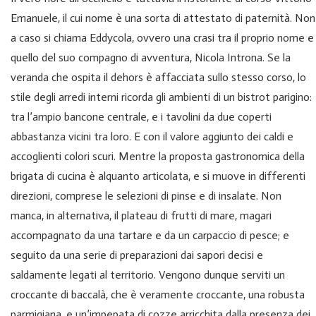
Emanuele, il cui nome è una sorta di attestato di paternità. Non
a caso si chiama Eddycola, ovvero una crasi tra il proprio nome e
quello del suo compagno di avventura, Nicola Introna. Se la
veranda che ospita il dehors è affacciata sullo stesso corso, lo
stile degli arredi interni ricorda gli ambienti di un bistrot parigino:
tra l’ampio bancone centrale, e i tavolini da due coperti
abbastanza vicini tra loro. E con il valore aggiunto dei caldi e
accoglienti colori scuri. Mentre la proposta gastronomica della
brigata di cucina è alquanto articolata, e si muove in differenti
direzioni, comprese le selezioni di pinse e di insalate. Non
manca, in alternativa, il plateau di frutti di mare, magari
accompagnato da una tartare e da un carpaccio di pesce; e
seguito da una serie di preparazioni dai sapori decisi e
saldamente legati al territorio. Vengono dunque serviti un
croccante di baccalà, che è veramente croccante, una robusta
parmigiana, e un’impepata di cozze arricchita dalla presenza dei