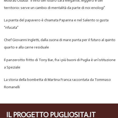
Mourad Ouada: “Il vino del futuro sarà elegante, leggero e del
territorio: serve un cambio di mentalità da parte di noi enologi”
La pianta del papavero è chiamata Paparina e nel Salento si gusta
“nfucata”
Chef Giovanni Ingletti, dalla cucina di mare punta per il futuro al quinto
quarto e alla carne residuale
Il panzerotto fritto di Tony Bar, fra i più buoni di Puglia è un’istituzione
a Speziale
La storia della bombetta di Martina Franca raccontata da Tommaso
Romanelli
IL PROGETTO PUGLIOSITA.IT