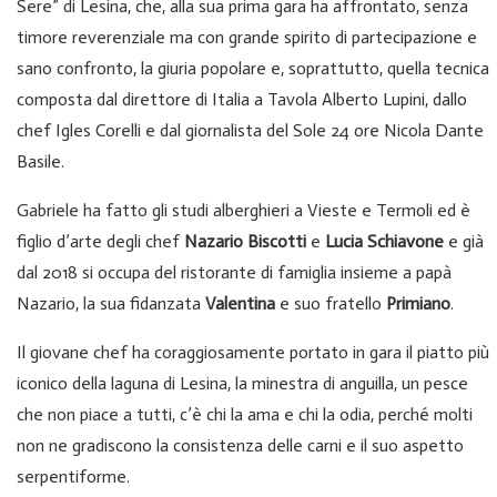
Sere” di Lesina, che, alla sua prima gara ha affrontato, senza
timore reverenziale ma con grande spirito di partecipazione e
sano confronto, la giuria popolare e, soprattutto, quella tecnica
composta dal direttore di Italia a Tavola Alberto Lupini, dallo
chef Igles Corelli e dal giornalista del Sole 24 ore Nicola Dante
Basile.
Gabriele ha fatto gli studi alberghieri a Vieste e Termoli ed è
figlio d’arte degli chef
Nazario Biscotti
e
Lucia Schiavone
e già
dal 2018 si occupa del ristorante di famiglia insieme a papà
Nazario, la sua fidanzata
Valentina
e suo fratello
Primiano
.
Il giovane chef ha coraggiosamente portato in gara il piatto più
iconico della laguna di Lesina, la minestra di anguilla, un pesce
che non piace a tutti, c’è chi la ama e chi la odia, perché molti
non ne gradiscono la consistenza delle carni e il suo aspetto
serpentiforme.