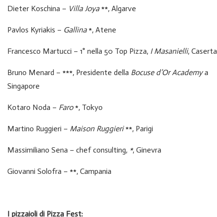
Dieter Koschina –
Villa Joya
**, Algarve
Pavlos Kyriakis –
Gallina
*, Atene
Francesco Martucci – 1° nella 50 Top Pizza,
I Masanielli
, Caserta
Bruno Menard – ***, Presidente della
Bocuse d’Or Academy
a
Singapore
Kotaro Noda –
Faro
*, Tokyo
Martino Ruggieri –
Maison Ruggieri
**, Parigi
Massimiliano Sena – chef consulting,
*
, Ginevra
Giovanni Solofra – **, Campania
I pizzaioli di Pizza Fest: