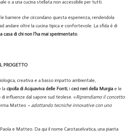
le o a una cucina stellata non accessibile per tutti.
e le barriere che circondano questa esperienza, rendendola
 ad andare oltre la cucina tipica e confortevole. La sfida è di
g a casa di chi non l’ha mai sperimentato
.
EL PROGETTO
iologica, creativa e a basso impatto ambientale,
e la
cipolla di Acquaviva delle Fonti
, i
ceci neri della Murgia
e le
no di influenze dal sapore sud tirolese. «
Riprendiamo il concetto
erma Matteo
– adottando tecniche innovative con uno
a Paola e Matteo. Da qui il nome Carotaselvatica, una pianta