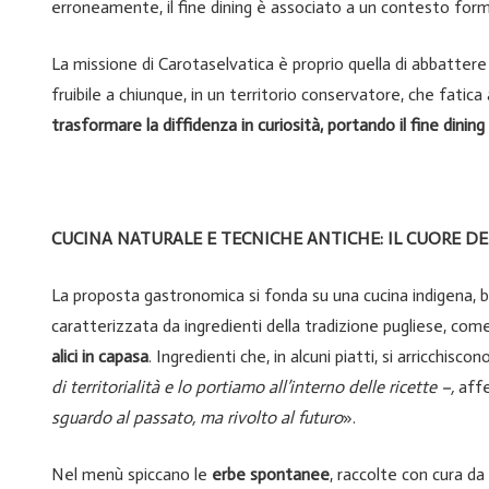
erroneamente, il fine dining è associato a un contesto forma
La missione di Carotaselvatica è proprio quella di abbatter
fruibile a chiunque, in un territorio conservatore, che fatica
trasformare la diffidenza in curiosità, portando il fine dinin
CUCINA NATURALE E TECNICHE ANTICHE: IL CUORE D
La proposta gastronomica si fonda su una cucina indigena, b
caratterizzata da ingredienti della tradizione pugliese, com
alici in capasa
. Ingredienti che, in alcuni piatti, si arricchisco
di territorialità e lo portiamo all’interno delle ricette –,
aff
sguardo al passato, ma rivolto al futuro
».
Nel menù spiccano le
erbe spontanee
, raccolte con cura d