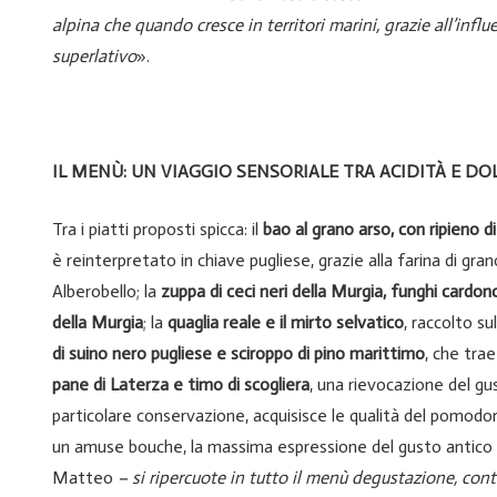
alpina che quando cresce in territori marini, grazie all’inf
superlativo
».
IL MENÙ: UN VIAGGIO SENSORIALE TRA ACIDITÀ E DO
Tra i piatti proposti spicca: il
bao al grano arso, con ripieno di
è reinterpretato in chiave pugliese, grazie alla farina di gra
Alberobello; la
zuppa di ceci neri della Murgia, funghi cardonc
della Murgia
; la
quaglia reale e il mirto selvatico
, raccolto su
di suino nero pugliese e sciroppo di pino marittimo
, che trae
pane di Laterza e timo di scogliera
, una rievocazione del gu
particolare conservazione, acquisisce le qualità del pomodori
un amuse bouche, la massima espressione del gusto antico 
Matteo
– si ripercuote in tutto il menù degustazione, cont