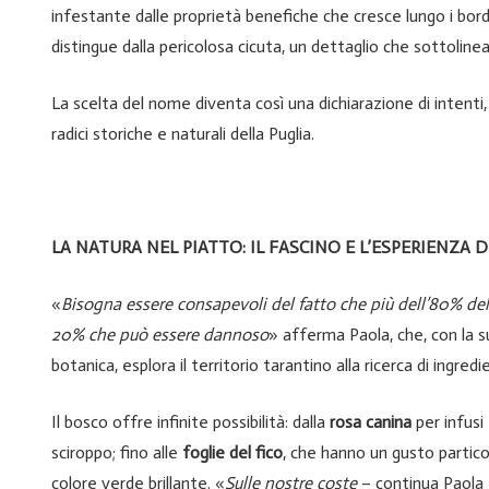
infestante dalle proprietà benefiche che cresce lungo i bordi
distingue dalla pericolosa cicuta, un dettaglio che sottoline
La scelta del nome diventa così una dichiarazione di intenti
radici storiche e naturali della Puglia.
LA NATURA NEL PIATTO: IL FASCINO E L’ESPERIENZA 
«
Bisogna essere consapevoli del fatto che più dell’80% del
20% che può essere dannoso
» afferma Paola, che, con la s
botanica, esplora il territorio tarantino alla ricerca di ingredi
Il bosco offre infinite possibilità: dalla
rosa canina
per infusi
sciroppo; fino alle
foglie del fico
, che hanno un gusto particol
colore verde brillante. «
Sulle nostre coste
– continua Paola