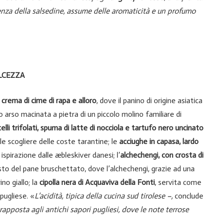
luenza della salsedine, assume delle aromaticità e un profumo
LCEZZA
 crema di cime di rapa e alloro
, dove il panino di origine asiatica
no arso macinata a pietra di un piccolo molino familiare di
elli trifolati, spuma di latte di nocciola e tartufo nero uncinato
lle scogliere delle coste tarantine; le
acciughe in capasa, lardo
 ispirazione dalle æbleskiver danesi; l’
alchechengi, con crosta di
sto del pane bruschettato, dove l’alchechengi, grazie ad una
no giallo; la
cipolla nera
di Acquaviva della Fonti
, servita come
pugliese. «
L’acidità, tipica della cucina sud tirolese –,
conclude
rapposta agli antichi sapori pugliesi, dove le note terrose