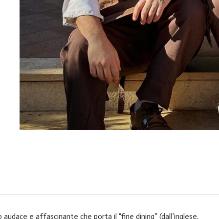
udace e affascinante che porta il “fine dining” (dall’inglese,