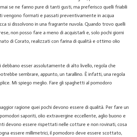
ai se ne fanno pure di tanti gusti, ma preferisco quelli friabili
ati vengono formati e passati preventivamente in acqua
 bocca si dissolvono in una fragrante nuvola. Quando trovo quelli
rese, non posso fare a meno di acquistarli e, solo pochi giorni
nato di Corato, realizzati con farina di qualità e ottimo olio
ti debbano esser assolutamente di alto livello, regola che
otrebbe sembrare, appunto, un tarallino. È infatti, una regola
lice. Mi spiego meglio. Fare gli spaghetti al pomodoro
aggior ragione quei pochi devono essere di qualità. Per fare un
 pomodori saporiti, olio extravergine eccellente, aglio buono e
nti devono essere rispettati nelle cotture e non rovinati, cosa
isogna essere millimetrici, il pomodoro deve essere scottato,