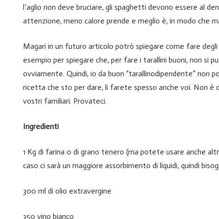
l’aglio non deve bruciare, gli spaghetti devono essere al den
attenzione, meno calore prende e meglio è, in modo che m
Magari in un futuro articolo potrò spiegare come fare degli
esempio per spiegare che, per fare i tarallini buoni, non si p
ovviamente. Quindi, io da buon “tarallinodipendente” non po
ricetta che sto per dare, li farete spesso anche voi. Non è di
vostri familiari. Provateci.
Ingredienti
1 Kg di farina 0 di grano tenero (ma potete usare anche altr
caso ci sarà un maggiore assorbimento di liquidi, quindi bis
300 ml di olio extravergine
350 vino bianco