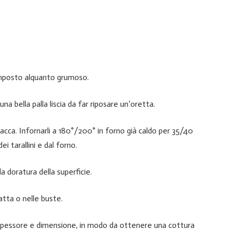
composto alquanto grumoso.
na bella palla liscia da far riposare un’oretta.
placca. Infornarli a 180°/200° in forno già caldo per 35/40
i tarallini e dal forno.
 doratura della superficie.
latta o nelle buste.
o spessore e dimensione, in modo da ottenere una cottura