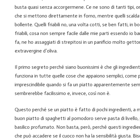
busta quasi senza accorgermene. Ce ne sono di tanti tipi, orm
che si mettono direttamente in forno, mentre quelli scald
bollente. Quelli friabili no, una volta cotti, se ben fatti, in
friabili, cosa non sempre facile dalle mie parti essendo io ba
fa, ne ho assaggiati di strepitosi in un panificio molto getto
extravergine d’oliva.
Il primo segreto perché siano buonissimi è che gli ingredien
funziona in tutte quelle cose che appaiono semplici, come p
imprescindibile quando si fa un piatto apparentemente semp
sembrerebbe facilissimo e, invece, così non è.
Questo perché se un piatto è fatto di pochi ingredienti, a m
buon piatto di spaghetti al pomodoro serve pasta di livello,
basilico profumato. Non basta, però, perché questi ingredie
che può accadere se il cuoco non ha la sensibilità giusta. B