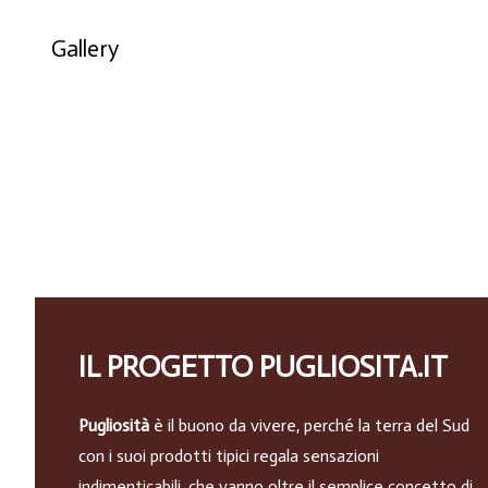
Gallery
IL PROGETTO PUGLIOSITA.IT
Pugliosità
è il buono da vivere, perché la terra del Sud
con i suoi prodotti tipici regala sensazioni
indimenticabili, che vanno oltre il semplice concetto di