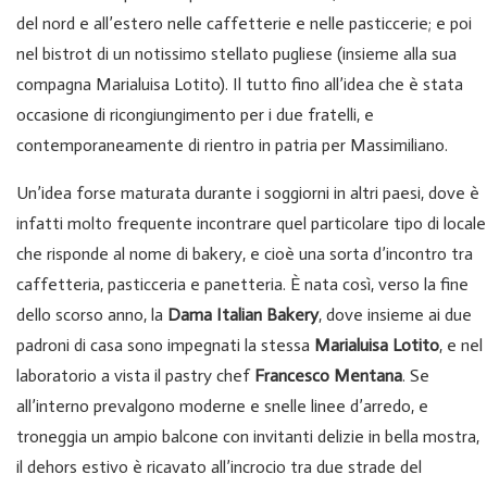
del nord e all’estero nelle caffetterie e nelle pasticcerie; e poi
nel bistrot di un notissimo stellato pugliese (insieme alla sua
compagna Marialuisa Lotito). Il tutto fino all’idea che è stata
occasione di ricongiungimento per i due fratelli, e
contemporaneamente di rientro in patria per Massimiliano.
Un’idea forse maturata durante i soggiorni in altri paesi, dove è
infatti molto frequente incontrare quel particolare tipo di locale
che risponde al nome di bakery, e cioè una sorta d’incontro tra
caffetteria, pasticceria e panetteria. È nata così, verso la fine
dello scorso anno, la
Dama Italian Bakery
, dove insieme ai due
padroni di casa sono impegnati la stessa
Marialuisa Lotito
, e nel
laboratorio a vista il pastry chef
Francesco Mentana
. Se
all’interno prevalgono moderne e snelle linee d’arredo, e
troneggia un ampio balcone con invitanti delizie in bella mostra,
il dehors estivo è ricavato all’incrocio tra due strade del