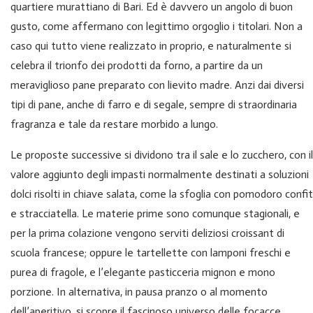
quartiere murattiano di Bari. Ed è davvero un angolo di buon
gusto, come affermano con legittimo orgoglio i titolari. Non a
caso qui tutto viene realizzato in proprio, e naturalmente si
celebra il trionfo dei prodotti da forno, a partire da un
meraviglioso pane preparato con lievito madre. Anzi dai diversi
tipi di pane, anche di farro e di segale, sempre di straordinaria
fragranza e tale da restare morbido a lungo.
Le proposte successive si dividono tra il sale e lo zucchero, con il
valore aggiunto degli impasti normalmente destinati a soluzioni
dolci risolti in chiave salata, come la sfoglia con pomodoro confit
e stracciatella. Le materie prime sono comunque stagionali, e
per la prima colazione vengono serviti deliziosi croissant di
scuola francese; oppure le tartellette con lamponi freschi e
purea di fragole, e l’elegante pasticceria mignon e mono
porzione. In alternativa, in pausa pranzo o al momento
dell’aperitivo, si scopre il fascinoso universo delle focacce,