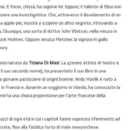
a. E forse, chissà, ha ragione lei. Eppure, il talento di Elisa non
ssere una investigatrice. Che, attraverso il disvelamento di un
a apple-pie, riuscirà a scoprire un altro segreto, ritrovando a
, Giuseppa, una sorta di dottor John Watson, nella misura in
lock Holmes. Oppure Jessica Fletcher, la signora in giallo
bury.
toria narrata da
Tiziana Di Masi
. La 47enne attrice di teatro e
, il suo secondo nome), ha presentato il suo libro in una
da giovane pasticciere di origini boeme: Andy Havlik è nato a
 in Francia e, durante un soggiorno in Irlanda, ha conosciuto la
rie
ha una chiara propensione per l’arte francese della
zzi di ogni età in cui i capitoli fanno espresso riferimento ad
rostate, fino alla fatidica torta di mele newyorchese.