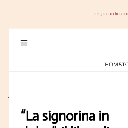
HOME
ST
“La signorina in