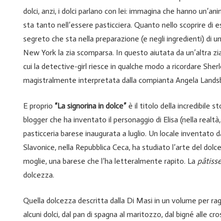
dolci, anzi, i dolci parlano con lei: immagina che hanno un’anim
sta tanto nell’essere pasticciera. Quanto nello scoprire di e
segreto che sta nella preparazione (e negli ingredienti) di un
New York la zia scomparsa. In questo aiutata da un’altra zia
cui la detective-girl riesce in qualche modo a ricordare Sher
magistralmente interpretata dalla compianta Angela Lands
E proprio
“La signorina in dolce”
è il titolo della incredibile s
blogger che ha inventato il personaggio di Elisa (nella realtà
pasticceria barese inaugurata a luglio. Un locale inventato 
Slavonice, nella Repubblica Ceca, ha studiato l’arte del dolce
moglie, una barese che l’ha letteralmente rapito. La
pâtisse
dolcezza.
Quella dolcezza descritta dalla Di Masi in un volume per raga
alcuni dolci, dal pan di spagna al maritozzo, dal bigné alle c