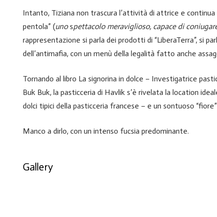
Intanto, Tiziana non trascura l’attività di attrice e continu
pentola” (
uno
s
pettacolo meraviglioso, capace di coniugare
rappresentazione si parla dei prodotti di “LiberaTerra”, si par
dell’antimafia, con un menù della legalità fatto anche assagg
Tornando al libro La signorina in dolce – Investigatrice pasti
Buk Buk, la pasticceria di Havlik s’è rivelata la location id
dolci tipici della pasticceria francese – e un sontuoso “fiore”
Manco a dirlo, con un intenso fucsia predominante.
Gallery