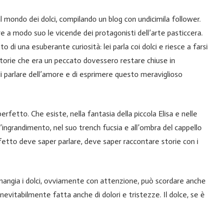
l mondo dei dolci, compilando un blog con undicimila follower.
e a modo suo le vicende dei protagonisti dell’arte pasticcera.
o di una esuberante curiosità: lei parla coi dolci e riesce a farsi
storie che era un peccato dovessero restare chiuse in
di parlare dell’amore e di esprimere questo meraviglioso
perfetto. Che esiste, nella fantasia della piccola Elisa e nelle
 d’ingrandimento, nel suo trench fucsia e all’ombra del cappello
rfetto deve saper parlare, deve saper raccontare storie con i
 mangia i dolci, ovviamente con attenzione, può scordare anche
inevitabilmente fatta anche di dolori e tristezze. Il dolce, se è