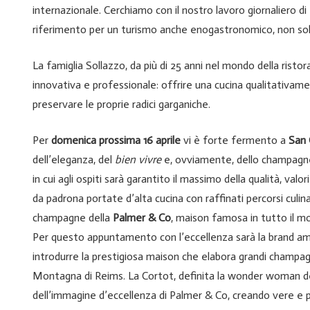
internazionale. Cerchiamo con il nostro lavoro giornaliero di
riferimento per un turismo anche enogastronomico, non solo
La famiglia Sollazzo, da più di 25 anni nel mondo della rist
innovativa e professionale: offrire una cucina qualitativa
preservare le proprie radici garganiche.
Per
domenica prossima 16 aprile
vi è forte fermento a
San 
dell’eleganza, del
bien vivre
e, ovviamente, dello champagne.
in cui agli ospiti sarà garantito il massimo della qualità, valo
da padrona portate d’alta cucina con raffinati percorsi cul
champagne della
Palmer & Co
, maison famosa in tutto il m
Per questo appuntamento con l’eccellenza sarà la brand 
introdurre la prestigiosa maison che elabora grandi champa
Montagna di Reims. La Cortot, definita la wonder woman dell
dell’immagine d’eccellenza di Palmer & Co, creando vere e pr