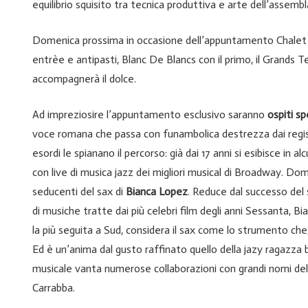
equilibrio squisito tra tecnica produttiva e arte dell’assemb
Domenica prossima in occasione dell’appuntamento Chalet
entrèe e antipasti, Blanc De Blancs con il primo, il Grands 
accompagnerà il dolce.
Ad impreziosire l’appuntamento esclusivo saranno
ospiti sp
voce romana che passa con funambolica destrezza dai registri
esordi le spianano il percorso: già dai 17 anni si esibisce in al
con live di musica jazz dei migliori musical di Broadway. Do
seducenti del sax di
Bianca Lopez
. Reduce dal successo de
di musiche tratte dai più celebri film degli anni Sessanta, B
la più seguita a Sud, considera il sax come lo strumento che
Ed è un’anima dal gusto raffinato quello della jazy ragazza bi
musicale vanta numerose collaborazioni con grandi nomi del
Carrabba.