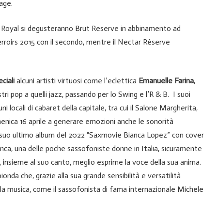
lage.
 Royal si degusteranno Brut Reserve in abbinamento ad
Terroirs 2015 con il secondo, mentre il Nectar Rèserve
eciali
alcuni artisti virtuosi come l’eclettica
Emanuelle Farina
,
 pop a quelli jazz, passando per lo Swing e l’R & B. I suoi
cuni locali di cabaret della capitale, tra cui il Salone Margherita,
menica 16 aprile a generare emozioni anche le sonorità
l suo ultimo album del 2022 “Saxmovie Bianca Lopez” con cover
ianca, una delle poche sassofoniste donne in Italia, sicuramente
, insieme al suo canto, meglio esprime la voce della sua anima.
onda che, grazie alla sua grande sensibilità e versatilità
la musica, come il sassofonista di fama internazionale Michele