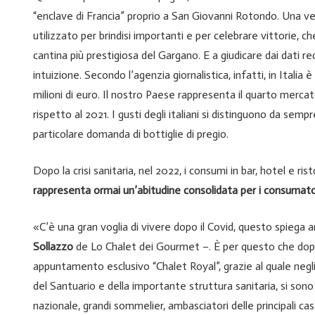
“enclave di Francia” proprio a San Giovanni Rotondo. Una v
utilizzato per brindisi importanti e per celebrare vittorie, 
cantina più prestigiosa del Gargano. E a giudicare dai dati r
intuizione. Secondo l’agenzia giornalistica, infatti, in Italia
milioni di euro. Il nostro Paese rappresenta il quarto mercat
rispetto al 2021. I gusti degli italiani si distinguono da s
particolare domanda di bottiglie di pregio.
Dopo la crisi sanitaria, nel 2022, i consumi in bar, hotel e r
rappresenta ormai un’abitudine consolidata per i consumator
«C’è una gran voglia di vivere dopo il Covid, questo spiega 
Sollazzo
de Lo Chalet dei Gourmet –. È per questo che dopo 
appuntamento esclusivo “Chalet Royal”, grazie al quale negli 
del Santuario e della importante struttura sanitaria, si son
nazionale, grandi sommelier, ambasciatori delle principali cas