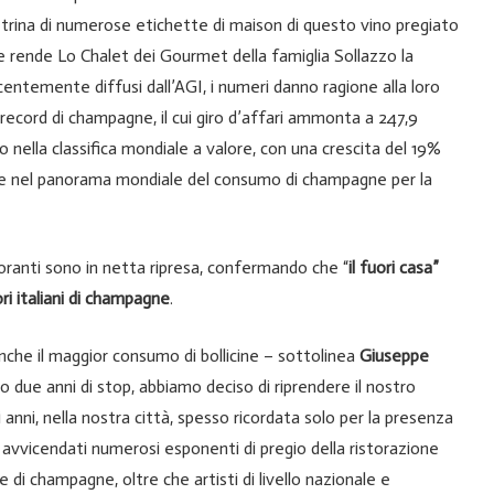
etrina di numerose etichette di maison di questo vino pregiato
che rende Lo Chalet dei Gourmet della famiglia Sollazzo la
ecentemente diffusi dall’AGI, i numeri danno ragione alla loro
 è record di champagne, il cui giro d’affari ammonta a 247,9
o nella classifica mondiale a valore, con una crescita del 19%
empre nel panorama mondiale del consumo di champagne per la
istoranti sono in netta ripresa, confermando che “
il fuori casa”
i italiani di champagne
.
anche il maggior consumo di bollicine – sottolinea
Giuseppe
due anni di stop, abbiamo deciso di riprendere il nostro
anni, nella nostra città, spesso ricordata solo per la presenza
o avvicendati numerosi esponenti di pregio della ristorazione
e di champagne, oltre che artisti di livello nazionale e