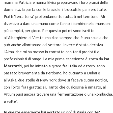
mamma Patrizia e nonna Elvira preparavano i loro pranzi della
domenica, la pasta con le braciole, i troccoli, le panzerottate.
Piatti ‘terra terra’, profondamente radicati nel territorio. Mi
divertivo a dare una mano come fanno i bambini nelle mansioni
più semplici, per gioco. Per questo poi mi sono iscritto
all’Alberghiero di Vieste, ma dico sempre che è una scuola che
può anche allontanare dal settore. Invece è stata decisiva
l’Alma, che mi ha messo in contatto con tanti prodotti e
professionisti di rango. La mia prima esperienza è stata da
Isa
Mazzocchi
, poi ho iniziato a girare fra Italia ed estero, sono
passato brevemente da Perdomo, ho cucinato a Dubai e
all’Aska, due stelle di New York dove si faceva cucina nordica,
con l’orto fra i grattacieli. Tanto che qualcosina è rimasto, al
Vitium puoi ancora trovare una fermentazione o una kombucha,
a volte”.
In queste esperienze hai portato un po’ di Puglia con te?