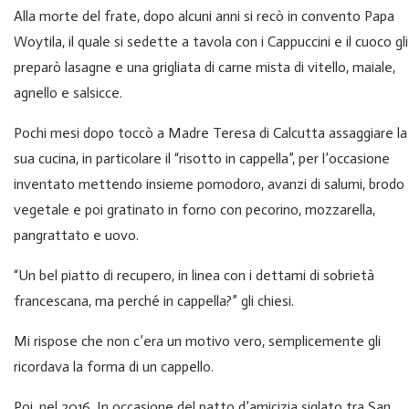
Alla morte del frate, dopo alcuni anni si recò in convento Papa
Woytila, il quale si sedette a tavola con i Cappuccini e il cuoco gli
preparò lasagne e una grigliata di carne mista di vitello, maiale,
agnello e salsicce.
Pochi mesi dopo toccò a Madre Teresa di Calcutta assaggiare la
sua cucina, in particolare il “risotto in cappella”, per l’occasione
inventato mettendo insieme pomodoro, avanzi di salumi, brodo
vegetale e poi gratinato in forno con pecorino, mozzarella,
pangrattato e uovo.
“Un bel piatto di recupero, in linea con i dettami di sobrietà
francescana, ma perché in cappella?” gli chiesi.
Mi rispose che non c’era un motivo vero, semplicemente gli
ricordava la forma di un cappello.
Poi, nel 2016. In occasione del patto d’amicizia siglato tra San