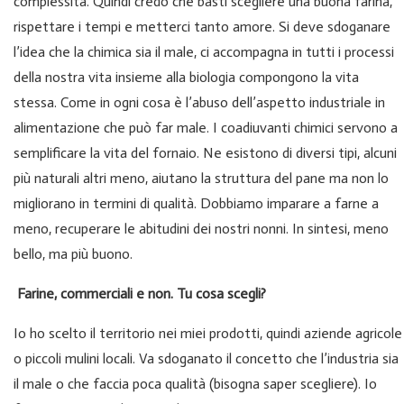
complessità. Quindi credo che basti scegliere una buona farina,
rispettare i tempi e metterci tanto amore. Si deve sdoganare
l’idea che la chimica sia il male, ci accompagna in tutti i processi
della nostra vita insieme alla biologia compongono la vita
stessa. Come in ogni cosa è l’abuso dell’aspetto industriale in
alimentazione che può far male. I coadiuvanti chimici servono a
semplificare la vita del fornaio. Ne esistono di diversi tipi, alcuni
più naturali altri meno, aiutano la struttura del pane ma non lo
migliorano in termini di qualità. Dobbiamo imparare a farne a
meno, recuperare le abitudini dei nostri nonni. In sintesi, meno
bello, ma più buono.
Farine, commerciali e non. Tu cosa scegli?
Io ho scelto il territorio nei miei prodotti, quindi aziende agricole
o piccoli mulini locali. Va sdoganato il concetto che l’industria sia
il male o che faccia poca qualità (bisogna saper scegliere). Io