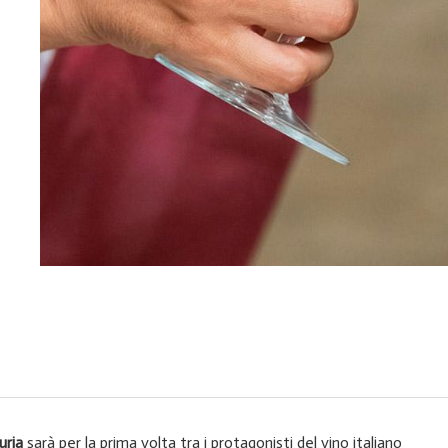
uria
sarà per la prima volta tra i protagonisti del vino italiano