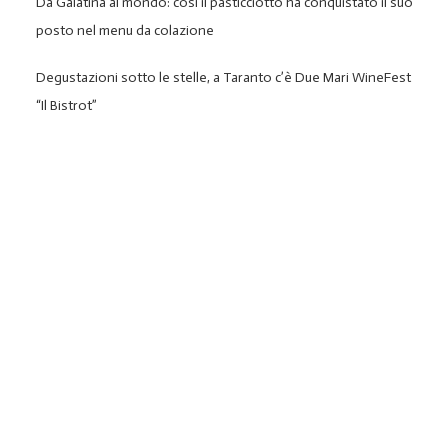
Da Galatina al mondo: così il pasticciotto ha conquistato il suo
posto nel menu da colazione
Degustazioni sotto le stelle, a Taranto c’è Due Mari WineFest
“Il Bistrot”