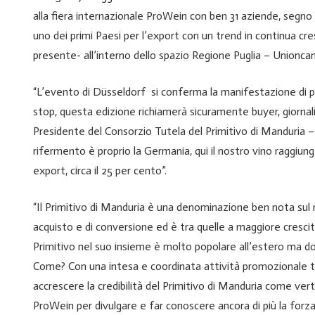
alla fiera internazionale ProWein con ben 31 aziende, segno
uno dei primi Paesi per l’export con un trend in continua cres
presente- all’interno dello spazio Regione Puglia – Unionca
“L’evento di Düsseldorf si conferma la manifestazione di pu
stop, questa edizione richiamerà sicuramente buyer, giornali
Presidente del Consorzio Tutela del Primitivo di Manduria –
rifermento è proprio la Germania, qui il nostro vino raggiung
export, circa il 25 per cento”.
“Il Primitivo di Manduria è una denominazione ben nota sul m
acquisto e di conversione ed è tra quelle a maggiore cresc
Primitivo nel suo insieme è molto popolare all’estero ma dob
Come? Con una intesa e coordinata attività promozionale tra
accrescere la credibilità del Primitivo di Manduria come verti
ProWein per divulgare e far conoscere ancora di più la forz