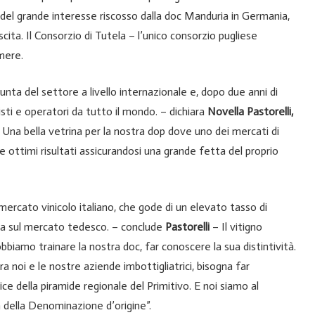
 del grande interesse riscosso dalla doc Manduria in Germania,
cita. Il Consorzio di Tutela – l’unico consorzio pugliese
mere.
nta del settore a livello internazionale e, dopo due anni di
sti e operatori da tutto il mondo. – dichiara
Novella Pastorelli,
 Una bella vetrina per la nostra dop dove uno dei mercati di
e ottimi risultati assicurandosi una grande fetta del proprio
ercato vinicolo italiano, che gode di un elevato tasso di
ita sul mercato tedesco. – conclude
Pastorelli
– Il vitigno
biamo trainare la nostra doc, far conoscere la sua distintività.
 noi e le nostre aziende imbottigliatrici, bisogna far
ce della piramide regionale del Primitivo. E noi siamo al
a della Denominazione d’origine”.