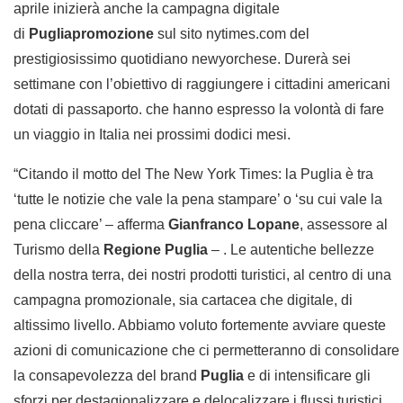
aprile inizierà anche la campagna digitale
di
Pugliapromozione
sul sito
nytimes.com
del
prestigiosissimo quotidiano newyorchese. Durerà sei
settimane con l’obiettivo di raggiungere i cittadini americani
dotati di passaporto. che hanno espresso la volontà di fare
un viaggio in Italia nei prossimi dodici mesi.
“Citando il motto del The New York Times: la Puglia è tra
‘tutte le notizie che vale la pena stampare’ o ‘su cui vale la
pena cliccare’ – afferma
Gianfranco
Lopane
, assessore al
Turismo della
Regione Puglia
– . Le autentiche bellezze
della nostra terra, dei nostri prodotti turistici, al centro di una
campagna promozionale, sia cartacea che digitale, di
altissimo livello. Abbiamo voluto fortemente avviare queste
azioni di comunicazione che ci permetteranno di consolidare
la consapevolezza del brand
Puglia
e di intensificare gli
sforzi per destagionalizzare e delocalizzare i flussi turistici