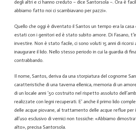
degli altri e ci hanno creduto – dice Santorsola –. Ora è facil
abbiamo fatto noi ci scambiavano per pazzi».
Quello che oggi è diventato il Santos un tempo era la casa di
estati con i genitori ed è stato subito amore. Di Fasano, t’
investire. Non è stato facile, ci sono voluti 15 anni di ricorsi
inaugurare il lido. Nello stesso periodo in cui la guardia di f
contrabbando.
Il nome, Santos, deriva da una storpiatura del cognome Santor
caratteristiche di una taverna ellenica, memoria di un amo
di un locale anni ’50 costruito nel rispetto assoluto dell’
realizzate con legni recuperati. E’ anche il primo lido complet
delle acque piovane, al trattamento delle acque reflue per i
all’uso esclusivo di vernici non tossiche: «Abbiamo dimostrat
alto», precisa Santorsola.