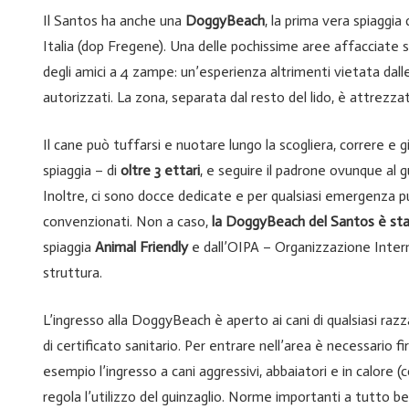
Il Santos ha anche una
DoggyBeach
, la prima vera spiaggia
Italia (dop Fregene). Una delle pochissime aree affacciate su
degli amici a 4 zampe: un’esperienza altrimenti vietata dalle 
autorizzati. La zona, separata dal resto del lido, è attrezza
Il cane può tuffarsi e nuotare lungo la scogliera, correre e 
spiaggia – di
oltre 3 ettari
, e seguire il padrone ovunque al g
Inoltre, ci sono docce dedicate e per qualsiasi emergenza pu
convenzionati. Non a caso,
la DoggyBeach del Santos è stat
spiaggia
Animal Friendly
e dall’OIPA – Organizzazione Intern
struttura.
L’ingresso alla DoggyBeach è aperto ai cani di qualsiasi razz
di certificato sanitario. Per entrare nell’area è necessario
esempio l’ingresso a cani aggressivi, abbaiatori e in calore 
regola l’utilizzo del guinzaglio. Norme importanti a tutto ben