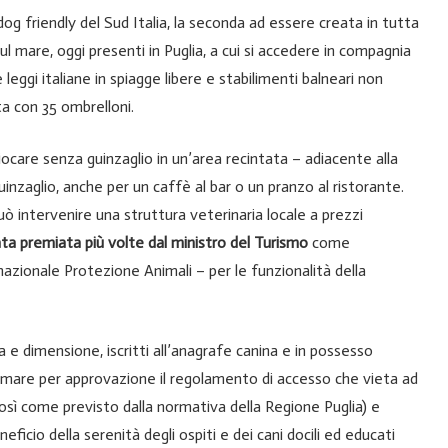
 dog friendly del Sud Italia, la seconda ad essere creata in tutta
l mare, oggi presenti in Puglia, a cui si accedere in compagnia
leggi italiane in spiagge libere e stabilimenti balneari non
ta con 35 ombrelloni.
giocare senza guinzaglio in un’area recintata – adiacente alla
uinzaglio, anche per un caffè al bar o un pranzo al ristorante.
ò intervenire una struttura veterinaria locale a prezzi
a premiata più volte dal ministro del Turismo
come
azionale Protezione Animali – per le funzionalità della
a e dimensione, iscritti all’anagrafe canina e in possesso
 firmare per approvazione il regolamento di accesso che vieta ad
(così come previsto dalla normativa della Regione Puglia) e
eficio della serenità degli ospiti e dei cani docili ed educati