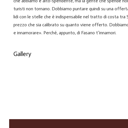
che abbiamo è alto-spendente, ma la gente che spende non è 
turisti non tornano. Dobbiamo puntare quindi su una offerta
lidi con le stelle che è indispensabile nel tratto di costa tr
prezzo che sia calibrato su quanto viene offerto. Dobbiamo c
e innamorare». Perché, appunto, di Fasano t’innamori.
Gallery