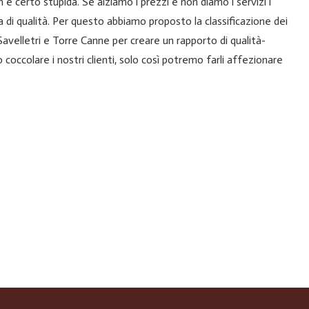
certo stupida. Se alziamo i prezzi e non diamo i servizi i
 di qualità. Per questo abbiamo proposto la classificazione dei
a Savelletri e Torre Canne per creare un rapporto di qualità-
occolare i nostri clienti, solo così potremo farli affezionare