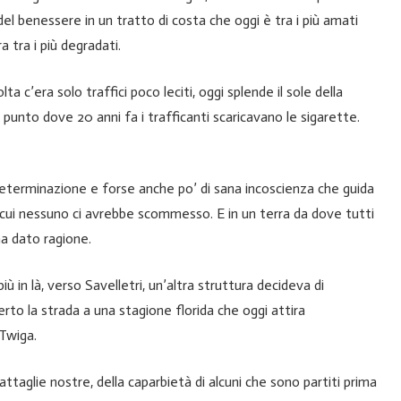
i del benessere in un tratto di costa che oggi è tra i più amati
 tra i più degradati.
lta c’era solo traffici poco leciti, oggi splende il sole della
punto dove 20 anni fa i trafficanti scaricavano le sigarette.
determinazione e forse anche po’ di sana incoscienza che guida
 in cui nessuno ci avrebbe scommesso. E in un terra da dove tutti
 ha dato ragione.
iù in là, verso Savelletri, un’altra struttura decideva di
rto la strada a una stagione florida che oggi attira
 Twiga.
attaglie nostre, della caparbietà di alcuni che sono partiti prima