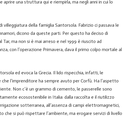
e aprire una struttura qui e riempirla, ma negli anni in cui lo
 villeggiatura della famiglia Santorsola. Fabrizio ci passava le
innamori, dicono da queste parti. Per questo ha deciso di
 al Tar, ma non si è mai arreso e nel 1999 è riuscito ad
inanza, con l’operazione Primavera, dava il primo colpo mortale al
sola ed evoca la Grecia. Il lido rispecchia, infatti, le
re che l’imprenditore ha sempre avuto per Corfù. Ha l’aspetto
ambiente. Non c’è un grammo di cemento, le passerelle sono
amente ecosostenibile in Italia: dalla raccolta e il riutilizzo
rrigazione sotterranea, all’assenza di campi elettromagnetici,
o che si può rispettare l’ambiente, ma erogare servizi di livello