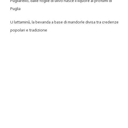
Pugliarello, dalle foglie di ulivo nasce il liquore ai profumi di
Puglia
U lattaminû, la bevanda a base di mandorle divisa tra credenze
popolari e tradizione