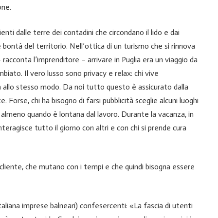
one.
ti dalle terre dei contadini che circondano il lido e dai
 bontà del territorio. Nell’ottica di un turismo che si rinnova
racconta l’imprenditore – arrivare in Puglia era un viaggio da
biato. Il vero lusso sono privacy e relax: chi vive
 allo stesso modo. Da noi tutto questo è assicurato dalla
e. Forse, chi ha bisogno di farsi pubblicità sceglie alcuni luoghi
ri, almeno quando è lontana dal lavoro. Durante la vacanza, in
teragisce tutto il giorno con altri e con chi si prende cura
cliente, che mutano con i tempi e che quindi bisogna essere
aliana imprese balneari) confesercenti: «La fascia di utenti