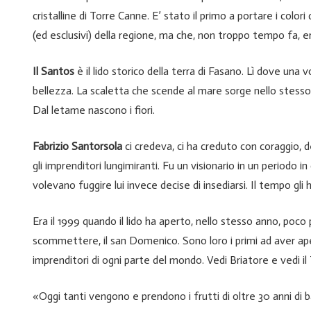
cristalline di Torre Canne. E’ stato il primo a portare i color
(ed esclusivi) della regione, ma che, non troppo tempo fa, era
Il Santos
è il lido storico della terra di Fasano. Lì dove una vo
bellezza. La scaletta che scende al mare sorge nello stesso 
Dal letame nascono i fiori.
Fabrizio Santorsola
ci credeva, ci ha creduto con coraggio, 
gli imprenditori lungimiranti. Fu un visionario in un periodo
volevano fuggire lui invece decise di insediarsi. Il tempo gli
Era il 1999 quando il lido ha aperto, nello stesso anno, poco p
scommettere, il san Domenico. Sono loro i primi ad aver ape
imprenditori di ogni parte del mondo. Vedi Briatore e vedi il
«Oggi tanti vengono e prendono i frutti di oltre 30 anni di b