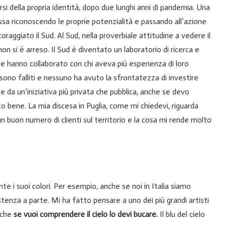
rsi della propria identità, dopo due lunghi anni di pandemia. Una
ssa riconoscendo le proprie potenzialità e passando all’azione
ncoraggiato il Sud. Al Sud, nella proverbiale attitudine a vedere il
 si è arreso. Il Sud è diventato un laboratorio di ricerca e
e e hanno collaborato con chi aveva più esperienza di loro
sono falliti e nessuno ha avuto la sfrontatezza di investire
se da un’iniziativa più privata che pubblica, anche se devo
o bene. La mia discesa in Puglia, come mi chiedevi, riguarda
un buon numero di clienti sul territorio e la cosa mi rende molto
e i suoi colori. Per esempio, anche se noi in Italia siamo
nsistenza a parte. Mi ha fatto pensare a uno dei più grandi artisti
a che
se vuoi comprendere il cielo lo devi bucare.
Il blu del cielo