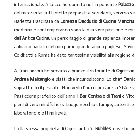
internazionale. A Lecce ho dormito nell’imponente
Palazzo
del ristorante, tutti molto preparati e sorridenti, servizio
Barletta trascinata da
Lorenza Dadduzio di Cucina Mancina
moderna e contemporanea sono la mia vera passione e mi so
dell’Antica Cucina
, un personaggio di grande sapienza imprendi
abbiamo parlato del mio primo grande amico pugliese, Savino 
Coldiretti a Roma ha dato tantissima visibilità alla regione 
A Trani ancora ho provato a pranzo il ristorante di
Ognissan
Andrea Malcangio
e piatti che incuriosiscono. Lo
chef Danilo
soprattutto il pescato. Non vedo l’ora di provare la SPA e s
Pasticceria preferito dell’anno il
Bar Centrale di Trani
e Vito
pieni di vera mindfulness. Luogo vecchio stampo, autentico 
laboratorio e ottimi lieviti.
Della stessa proprietà di Ognissanti c’è
Bubbles
, dove ho p