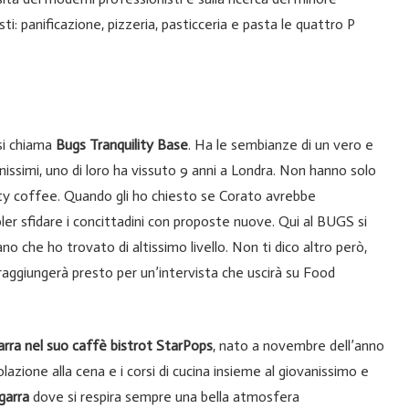
ti: panificazione, pizzeria, pasticceria e pasta le quattro P
si chiama
Bugs Tranquility Base
. Ha le sembianze di un vero e
issimi, uno di loro ha vissuto 9 anni a Londra. Non hanno solo
ity coffee. Quando gli ho chiesto se Corato avrebbe
ler sfidare i concittadini con proposte nuove. Qui al BUGS si
o che ho trovato di altissimo livello. Non ti dico altro però,
 raggiungerà presto per un’intervista che uscirà su Food
arra nel suo caffè bistrot StarPops
, nato a novembre dell’anno
lazione alla cena e i corsi di cucina insieme al giovanissimo e
garra
dove si respira sempre una bella atmosfera