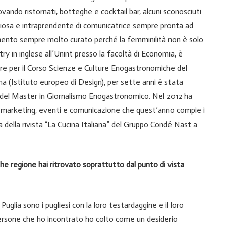
vando ristornati, botteghe e cocktail bar, alcuni sconosciuti
uriosa e intraprendente di comunicatrice sempre pronta ad
iamento sempre molto curato perché la femminilità non è solo
 in inglese all’Unint presso la facoltà di Economia, è
 Tre per il Corso Scienze e Culture Enogastronomiche del
a (Istituto europeo di Design), per sette anni è stata
del Master in Giornalismo Enogastronomico. Nel 2012 ha
, marketing, eventi e comunicazione che quest’anno compie i
ina della rivista “La Cucina Italiana” del Gruppo Condé Nast a
che regione hai ritrovato soprattutto dal punto di vista
Puglia sono i pugliesi con la loro testardaggine e il loro
persone che ho incontrato ho colto come un desiderio