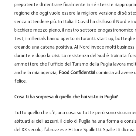
prepotente di rientrare finalmente in sé stessi e riappropria
regione che oggi vuole essere la migliore versione di sé ste
senza attendere più. In Italia il Covid ha disilluso il Nord e i
bicchiere mezzo pieno, il nostro settore enogastronomico non
test, i millenials hanno aperto ristoranti, start up, bottegh
creando una catena positiva. Al Nord invece molti business 
durante e dopo la crisi. La resistenza del Sud è trainata for
ammettere che l’ufficio del Turismo della Puglia lavora molt
anche la mia agenzia,
Food Confidentia
l comincia ad avere 
felice.
Cosa ti ha sorpresa di quello che hai visto in Puglia?
Tutto quello che c’è, una cosa su tutte però sono sicurament
abituati ai cieli azzurri, il cielo di Puglia ha una forma e co
del XX secolo, l’abruzzese Ettore Spalletti. Spalletti dicev