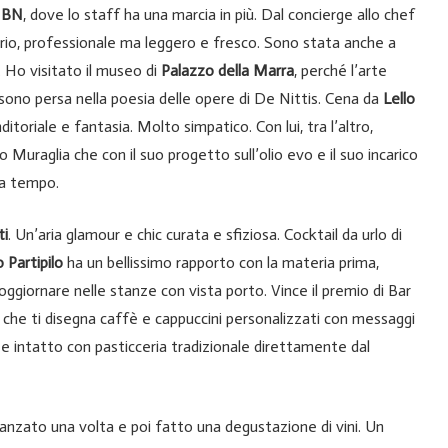
 BN
, dove lo staff ha una marcia in più. Dal concierge allo chef
 serio, professionale ma leggero e fresco. Sono stata anche a
. Ho visitato il museo di
Palazzo della Marra
, perché l’arte
no persa nella poesia delle opere di De Nittis. Cena da
Lello
toriale e fantasia. Molto simpatico. Con lui, tra l’altro,
Muraglia che con il suo progetto sull’olio evo e il suo incarico
da tempo.
ti
. Un’aria glamour e chic curata e sfiziosa. Cocktail da urlo di
 Partipilo
ha un bellissimo rapporto con la materia prima,
oggiornare nelle stanze con vista porto. Vince il premio di Bar
 che ti disegna caffè e cappuccini personalizzati con messaggi
e intatto con pasticceria tradizionale direttamente dal
ranzato una volta e poi fatto una degustazione di vini. Un