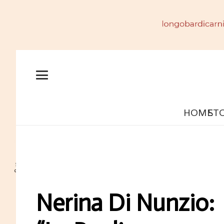
HOME
ST
Nerina Di Nunzio: