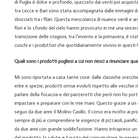
di Puglia è dolce e profondo, spazzato dai venti poi acquista
tra Lecce e Bari sono stata accompagnata dalle immagini degl
sbocciati tra i filari. Questa mescolanza di nuance verdi e arge
fiori e lo sfondo del cielo hanno provocato in me una since
transizione delle stagioni, tra l’inverno e la primavera, è s
cuochi e i produttori che quotidianamente vivono in questi lu
Quali sono i prodotti pugliesi a cui non riesci a rinunciare qu
Mi sono riportata a casa tante cose: dalle classiche orecchiet
erbe e spezie, prodotti ormai evoluti rispetto alle vecchie 
parlare della focaccia e dei panzerotti che però non ho po
impastare e preparare con le mie mani. Questo grazie a un co
seguo da due anni: il Molino Casillo. Il corso era rivolto ai 
sempre di più e comprendere le esigenze di pizzaioli, panifi
da due anni con grande soddisfazione. Hanno intrapreso un p
del prodotto, la salute e il gusto del consumatore, le necess