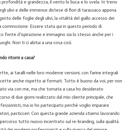
 profondità e grandezza, il vento lo buca e lo svela. In treno
i ulivi e delle immense distese di fiori di tarassaco appena
nto delle foglie degli ulivi, la vitalità del giallo accesso dei
ra commozione. Essere stata qui in questo periodo di
tato fonte d’ispirazione e immagino sia lo stesso anche per i
oghi. Non ti ci abitui a una cosa così.
ando ritorni a casa?
te, ai taralli nelle loro moderne versioni, con farine integrali
ricette anche rispetto ai formati. Tutto è buono da voi, per non
rtato via con me, ma che tornata a casa ho desiderato
rso di due giorni realizzato dal mio cliente principale, che
professionisti, ma io ho partecipato perché voglio imparare
catori, pasticceri. Con questa grande azienda stiamo lavorando
ercorso tutto nuovo incentrato sul re-branding, sulla qualità
ità dei moderni professionisti e sulla ricerca del minore