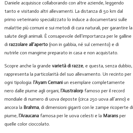
Daniele acquisisce collaborando con altre aziende, leggendo
tanto e visitando altri allevamenti. La distanza di 50 km dal
primo veterinario specializzato lo induce a documentarsi sulle
malattie più comuni e sui metodi di cura naturali, per garantire la
salute degli animali. È consapevole dell’importanza per le galline
di
razzolare all’aperto
(non in gabbia, né sul cemento) e di
nutrirle con mangime preparato in casa e non acquistato.
Scopre anche la grande
varietà di razze
, e questa, senza dubbio,
rappresenta la particolarità del suo allevamento. Un recinto per
ogni tipologia:
l’Ayam Cemani
​ un esemplare completamente
nero dalle piume agli organi,
l’Australorp​
famoso per il record
mondiale di numero di uova deposte (circa 250 uova all’anno) e
ancora la
Brahma​
, di dimensioni giganti con le zampe ricoperte di
piume,
l’Araucana
​ famosa per le uova celesti e la
Marans
per
quelle color cioccolato.