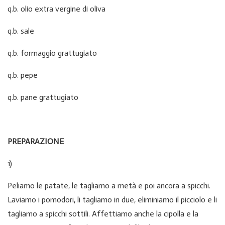
q.b. olio extra vergine di oliva
q.b. sale
q.b. formaggio grattugiato
q.b. pepe
q.b. pane grattugiato
PREPARAZIONE
1)
Peliamo le patate, le tagliamo a metà e poi ancora a spicchi.
Laviamo i pomodori, li tagliamo in due, eliminiamo il picciolo e li
tagliamo a spicchi sottili. Affettiamo anche la cipolla e la