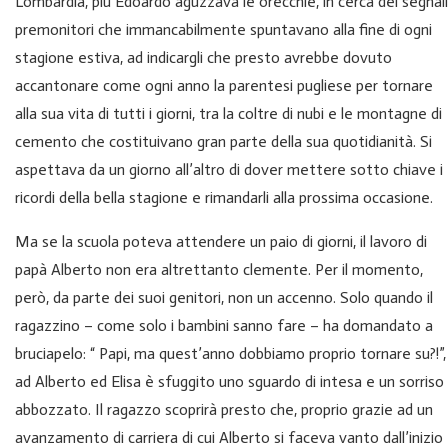
Lombardia, più Edoardo aguzzava le orecchie, in cerca dei segnali
premonitori che immancabilmente spuntavano alla fine di ogni
stagione estiva, ad indicargli che presto avrebbe dovuto
accantonare come ogni anno la parentesi pugliese per tornare
alla sua vita di tutti i giorni, tra la coltre di nubi e le montagne di
cemento che costituivano gran parte della sua quotidianità. Si
aspettava da un giorno all’altro di dover mettere sotto chiave i
ricordi della bella stagione e rimandarli alla prossima occasione.
Ma se la scuola poteva attendere un paio di giorni, il lavoro di
papà Alberto non era altrettanto clemente. Per il momento,
però, da parte dei suoi genitori, non un accenno. Solo quando il
ragazzino – come solo i bambini sanno fare – ha domandato a
bruciapelo: “ Papi, ma quest’anno dobbiamo proprio tornare su?!”,
ad Alberto ed Elisa è sfuggito uno sguardo di intesa e un sorriso
abbozzato. Il ragazzo scoprirà presto che, proprio grazie ad un
avanzamento di carriera di cui Alberto si faceva vanto dall’inizio