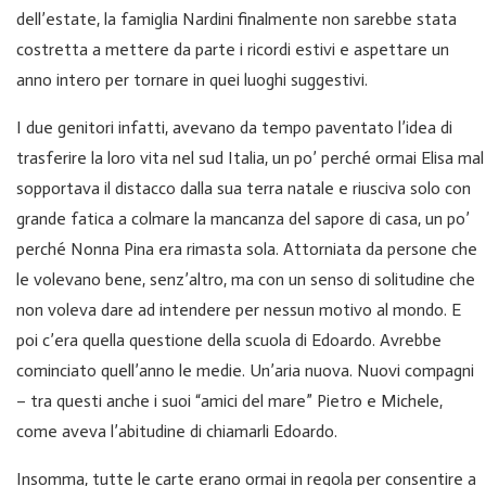
dell’estate, la famiglia Nardini finalmente non sarebbe stata
costretta a mettere da parte i ricordi estivi e aspettare un
anno intero per tornare in quei luoghi suggestivi.
I due genitori infatti, avevano da tempo paventato l’idea di
trasferire la loro vita nel sud Italia, un po’ perché ormai Elisa mal
sopportava il distacco dalla sua terra natale e riusciva solo con
grande fatica a colmare la mancanza del sapore di casa, un po’
perché Nonna Pina era rimasta sola. Attorniata da persone che
le volevano bene, senz’altro, ma con un senso di solitudine che
non voleva dare ad intendere per nessun motivo al mondo. E
poi c’era quella questione della scuola di Edoardo. Avrebbe
cominciato quell’anno le medie. Un’aria nuova. Nuovi compagni
– tra questi anche i suoi “amici del mare” Pietro e Michele,
come aveva l’abitudine di chiamarli Edoardo.
Insomma, tutte le carte erano ormai in regola per consentire a