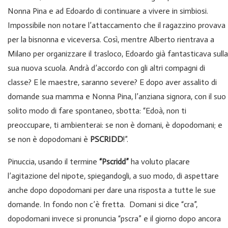
Nonna Pina e ad Edoardo di continuare a vivere in simbiosi.
Impossibile non notare l’attaccamento che il ragazzino provava
per la bisnonna e viceversa. Così, mentre Alberto rientrava a
Milano per organizzare il trasloco, Edoardo già fantasticava sulla
sua nuova scuola. Andrà d’accordo con gli altri compagni di
classe? E le maestre, saranno severe? E dopo aver assalito di
domande sua mamma e Nonna Pina, l’anziana signora, con il suo
solito modo di fare spontaneo, sbotta: “Edoà, non ti
preoccupare, ti ambienterai: se non è domani, è dopodomani; e
se non è dopodomani è
PSCRIDD
!”.
Pinuccia, usando il termine
“Pscridd”
ha voluto placare
l’agitazione del nipote, spiegandogli, a suo modo, di aspettare
anche dopo dopodomani per dare una risposta a tutte le sue
domande. In fondo non c’è fretta. Domani si dice “cra”,
dopodomani invece si pronuncia “pscra” e il giorno dopo ancora